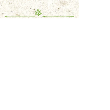
Warum mitmachen?
BIO & NACHHALTIG
Die Produzent:innen bei Brot & Ruam
sind großteils bio-zertifiziert,
betreiben alle nachhaltige
Landwirtschaft und erzeugen ihre
Produkte im Einklang mit Natur und
Tier.
Überzeuge dich selbst und schau
dir die Beschreibungen der jeweiligen
Lieferant:innen an.
FAIRE PREISE
Faire Preise ohne Zwischenhandel