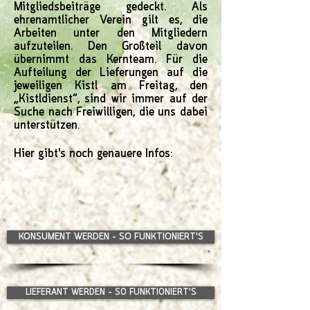
Mitgliedsbeiträge gedeckt. Als
ehrenamtlicher Verein gilt es, die
Arbeiten unter den Mitgliedern
aufzuteilen. Den Großteil davon
übernimmt das Kernteam. Für die
Aufteilung der Lieferungen auf die
jeweiligen Kistl am Freitag, den
„Kistldienst“, sind wir immer auf der
Suche nach Freiwilligen, die uns dabei
unterstützen.
Hier gibt's noch genauere Infos:
KONSUMENT WERDEN - SO FUNKTIONIERT'S
LIEFERANT WERDEN - SO FUNKTIONIERT'S