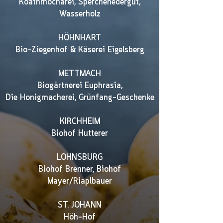
Koatnmocharei, Sperchenedergut,
Wasserholz
HÖHNHART
Bio-Ziegenhof & Käserei Eigelsberg
METTMACH
Biogärtnerei Euphrasia
,
Die Honigmacherei, Grünfang-Geschenke
KIRCHHEIM
Biohof Hutterer
LOHNSBURG
Biohof Brenner
, Biohof
Mayer/Riaplbauer
ST. JOHANN
Höh-Hof