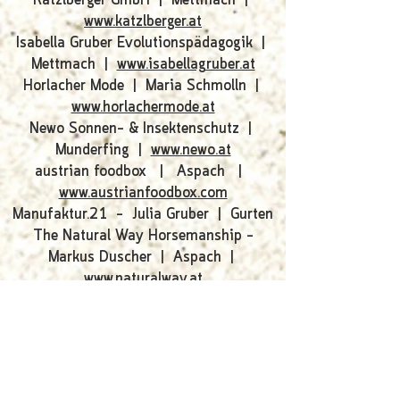
Katzlberger GmbH | Mettmach |
www.katzlberger.at
Isabella Gruber Evolutionspädagogik |
Mettmach |
www.isabellagruber.at
Horlacher Mode | Maria Schmolln |
www.horlachermode.at
Newo Sonnen- & Insektenschutz |
Munderfing |
www.newo.at
austrian foodbox | Aspach |
www.austrianfoodbox.com
Manufaktur.21 - Julia Gruber | Gurten
The Natural Way Horsemanship -
Markus Duscher | Aspach |
www.naturalway.at
Holz- & Raumgestaltung Meyer | St.
Johann am Walde |
www.holzundraumgestaltung.at
Tischlerei Stempfer | St. Johann am
Walde