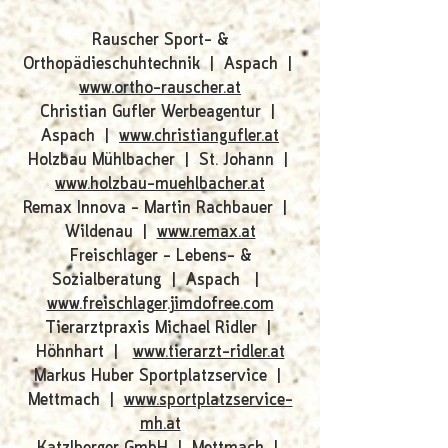
Rauscher Sport- &
Orthopädieschuhtechnik | Aspach |
www.ortho-rauscher.at
Christian Gufler Werbeagentur |
Aspach |
www.christiangufler.at
Holzbau Mühlbacher | St. Johann |
www.holzbau-muehlbacher.at
Remax Innova - Martin Rachbauer |
Wildenau |
www.remax.at
Freischlager - Lebens- &
Sozialberatung | Aspach |
www.freischlager.jimdofree.com
Tierarztpraxis Michael Ridler |
Höhnhart |
www.tierarzt-ridler.at
Markus Huber Sportplatzservice |
Mettmach |
www.sportplatzservice-
mh.at